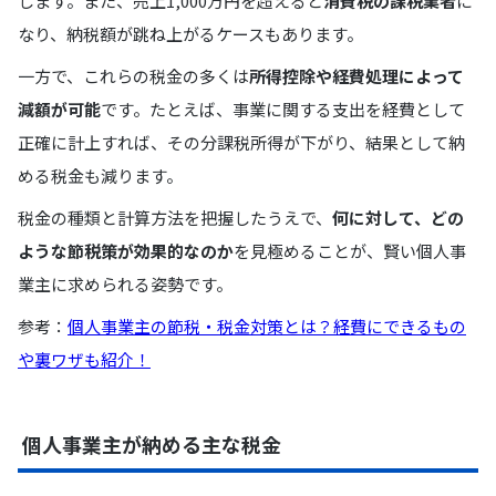
します。また、売上1,000万円を超えると
消費税の課税業者
に
なり、納税額が跳ね上がるケースもあります。
一方で、これらの税金の多くは
所得控除や経費処理によって
減額が可能
です。たとえば、事業に関する支出を経費として
正確に計上すれば、その分課税所得が下がり、結果として納
める税金も減ります。
税金の種類と計算方法を把握したうえで、
何に対して、どの
ような節税策が効果的なのか
を見極めることが、賢い個人事
業主に求められる姿勢です。
参考：
個人事業主の節税・税金対策とは？経費にできるもの
や裏ワザも紹介！
個人事業主が納める主な税金