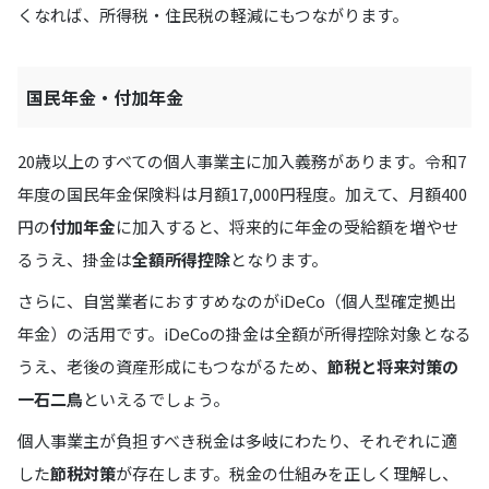
くなれば、所得税・住民税の軽減にもつながります。
国民年金・付加年金
20歳以上のすべての個人事業主に加入義務があります。令和7
年度の国民年金保険料は月額17,000円程度。加えて、月額400
円の
付加年金
に加入すると、将来的に年金の受給額を増やせ
るうえ、掛金は
全額所得控除
となります。
さらに、自営業者におすすめなのがiDeCo（個人型確定拠出
年金）の活用です。iDeCoの掛金は全額が所得控除対象となる
うえ、老後の資産形成にもつながるため、
節税と将来対策の
一石二鳥
といえるでしょう。
個人事業主が負担すべき税金は多岐にわたり、それぞれに適
した
節税対策
が存在します。税金の仕組みを正しく理解し、