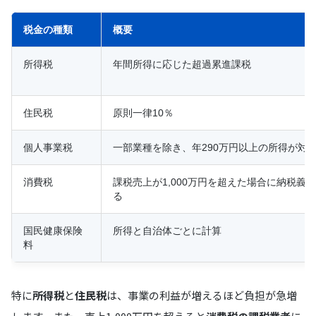
税金の種類
概要
所得税
年間所得に応じた超過累進課税
住民税
原則一律10％
個人事業税
一部業種を除き、年290万円以上の所得が対
消費税
課税売上が1,000万円を超えた場合に納税義
る
国民健康保険
所得と自治体ごとに計算
料
特に
所得税
と
住民税
は、事業の利益が増えるほど負担が急増