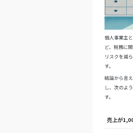
個人事業主と
ど、税務に関
リスクを減ら
す。
結論から言え
し、次のよう
す。
売上が1,