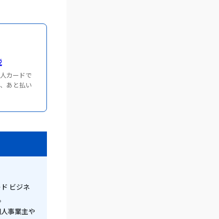
説
法人カードで
や、あと払い
ド ビジネ
。
個人事業主や