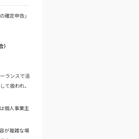
の確定申告」
合）
リーランスで活
して扱われ、
は個人事業主
容が複雑な場