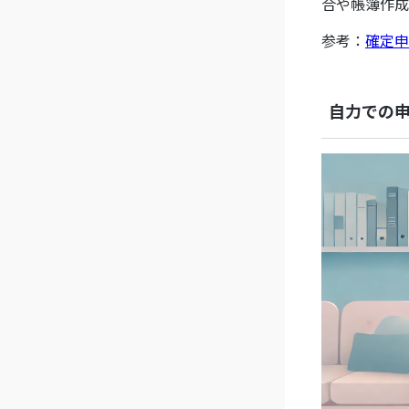
合や帳簿作成
参考：
確定申
自力での