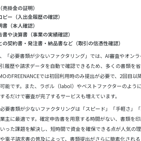
（売掛金の証明）
コピー（入出金履歴の確認）
明書（本人確認）
告書や決算書（事業の実績確認）
との契約書・発注書・納品書など（取引の信憑性確認）
、「必要書類が少ないファクタリング」では、AI審査やオンラ
引履歴や請求データを自動で確認できるため、多くの書類を省
MOのFREENANCEでは初回利用時のみ提出が必要で、2回目以
可能です。また、ラボル（labol）やベストファクターのように
するだけで審査が完了するサービスも増えています。
必要書類が少ないファクタリングは「スピード」「手軽さ」「
業主に最適です。確定申告書を用意する時間がない、書類を印
いった課題を解決し、短時間で資金を確保できる点が人気の理
や電子請求書の普及によって、書類提出がさらに簡素化される