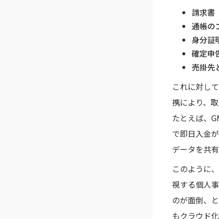
請求書
通帳の
身分証
確定申
売掛先
これに対して
携により、取
たとえば、G
で即日入金が
データを共有
このように、
視する個人事
のが面倒、と
もクラウド化